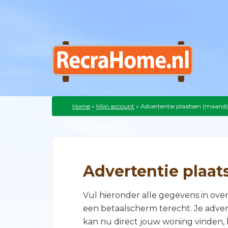
Home
»
Mijn account
»
Advertentie plaatsen (maand)
Advertentie plaa
Vul hieronder alle gegevens in ove
een betaalscherm terecht. Je advert
kan nu direct jouw woning vinden, 