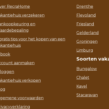
ver RecraHome
Drenthe
akantiehuis verzekeren
Flevoland
ankoopkeuring en
Friesland
aardebepaling
Gelderland
gratis tips voor het kopen van een
Groningen
akantiehuis
Limburg
-book
Soorten vak
ccount aanmaken
Bungalow
nloggen
Chalet
akantiehuis verkopen
Kavel
log
Stacaravan
lgemene voorwaarden
rivacyverklaring