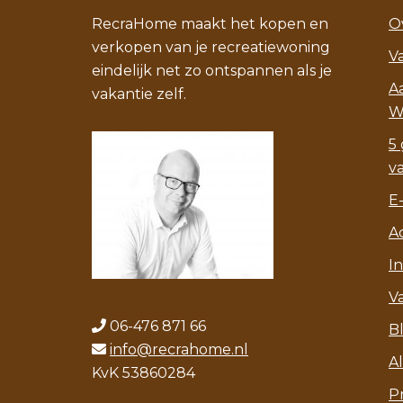
RecraHome maakt het kopen en
O
verkopen van je recreatiewoning
V
eindelijk net zo ontspannen als je
A
vakantie zelf.
W
5 
v
E
A
I
V
06-476 871 66
B
info@recrahome.nl
A
KvK 53860284
P