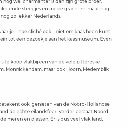
n nog wel charmanter is dan zijn grote broer.
nkelende steegjes en mooie grachten, maar nog
 nog zo lekker Nederlands.
 waar je – hoe cliché ook – niet om kaas heen kunt.
lein tot een bezoekje aan het kaasmuseum. Even
s te koop vlakbij een van de vele pittoreske
dam, Monnickendam, maar ook Hoorn, Medemblik
betekent ook: genieten van de Noord-Hollandse
and de echte eilandsfeer. Verder bestaat Noord-
e meren en plassen. Er is dus veel vlak land,