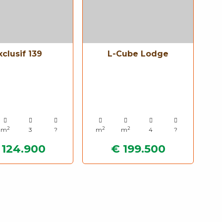
xclusif 139
L-Cube Lodge
2
2
2
m
3
?
m
m
4
?
 124.900
€ 199.500