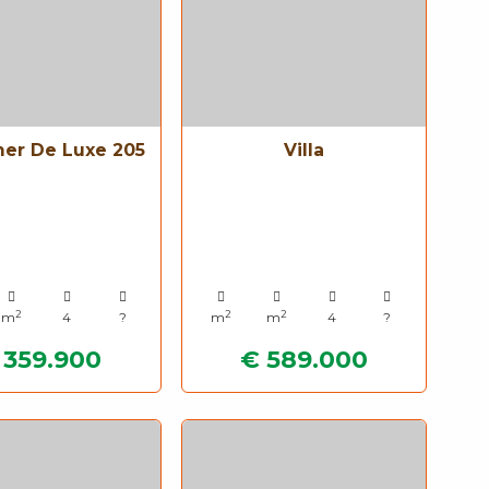
er De Luxe 205
Villa
2
2
2
m
4
?
m
m
4
?
 359.900
€ 589.000