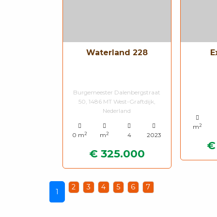
Waterland 228
E
Burgemeester Dalenbergstraat
50, 1486 MT West-Graftdijk,
Nederland
2
m
2
2
0 m
m
4
2023
€
€ 325.000
2
3
4
5
6
7
1