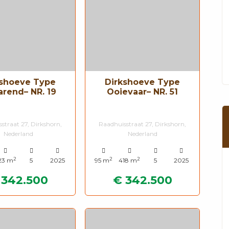
kshoeve Type
Dirkshoeve Type
rend– NR. 19
Ooievaar– NR. 51
straat 27, Dirkshorn,
Raadhuisstraat 27, Dirkshorn,
Nederland
Nederland
2
2
2
23 m
5
2025
95 m
418 m
5
2025
 342.500
€ 342.500