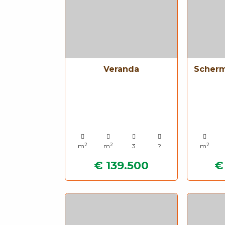
Veranda
Scherm
2
2
2
m
m
3
?
m
€ 139.500
€