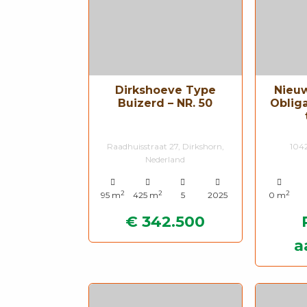
Dirkshoeve Type
Nieu
Buizerd – NR. 50
Obliga
Raadhuisstraat 27, Dirkshorn,
104
Nederland
2
2
2
95 m
425 m
5
2025
0 m
€ 342.500
a