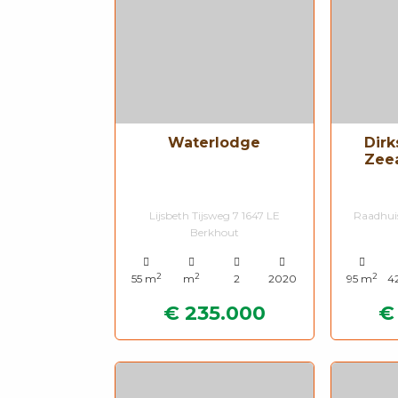
Waterlodge
Dir
Zeea
Lijsbeth Tijsweg 7 1647 LE
Raadhuis
Berkhout
2
2
2
55 m
m
2
2020
95 m
4
€ 235.000
€