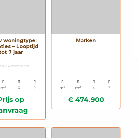
w woningtype:
Marken
ties – Looptijd
tot 7 jaar
2 AZ Amsterdam
2
2
2
m
0
?
m
m
4
?
Prijs op
€ 474.900
anvraag