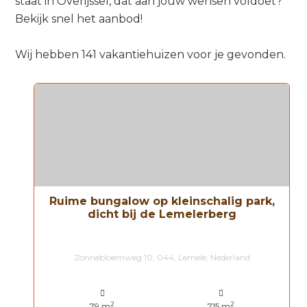
staat in Overijssel, dat aan jouw wensen voldoet?
Bekijk snel het aanbod!
Wij hebben 141 vakantiehuizen voor je gevonden.
Ruime bungalow op kleinschalig park,
dicht bij de Lemelerberg
Zonnebloemweg 10, 044, Lemele, Nederland
2
2
79 m
715 m