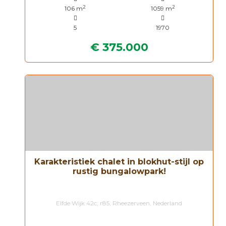
2
2
106 m
1059 m
5
1970
€ 375.000
Karakteristiek chalet in blokhut-stijl op
rustig bungalowpark!
Elfde Wijk 42c, r85, Rheezerveen, Nederland