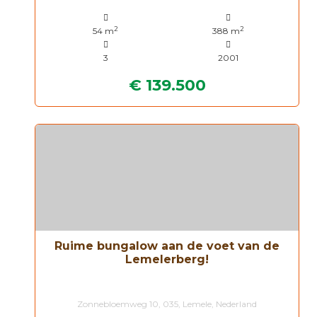
2
2
54 m
388 m
3
2001
€ 139.500
Ruime bungalow aan de voet van de
Lemelerberg!
Zonnebloemweg 10, 035, Lemele, Nederland