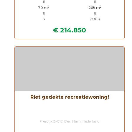
2
2
70 m
268 m
3
2000
€ 214.850
Riet gedekte recreatiewoning!
Flierdijk 3-017, Den Ham, Nederland