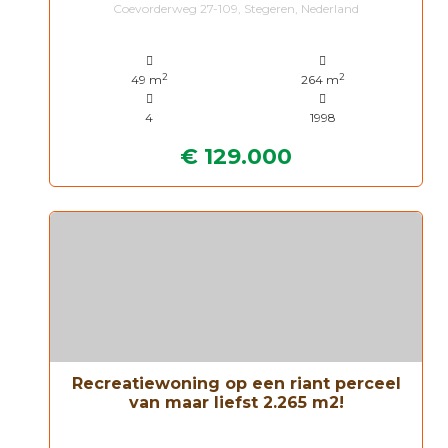
Coevorderweg 27-109, Stegeren, Nederland
2
2
49 m
264 m
4
1998
€ 129.000
Recreatiewoning op een riant perceel
van maar liefst 2.265 m2!