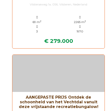
Vilsterseweg 1a, 056, Vilsteren, Nederland
2
2
69 m
2265 m
3
1970
€ 279.000
AANGEPASTE PRIJS Ontdek de
schoonheid van het Vechtdal vanuit
deze vrijstaande recreatiebungalow!