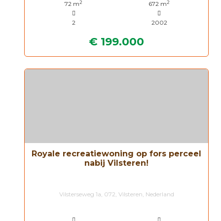
2
2
72 m
672 m
2
2002
€ 199.000
Royale recreatiewoning op fors perceel
nabij Vilsteren!
Vilsterseweg 1a, 072, Vilsteren, Nederland