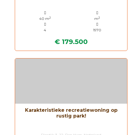
2
2
40 m
m
4
1970
€ 179.500
Karakteristieke recreatiewoning op
rustig park!
Flierdijk 3, 22, Den Ham, Nederland