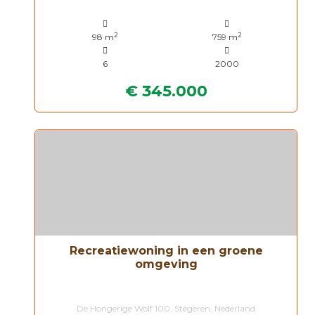
2
2
98 m
759 m
6
2000
€ 345.000
Recreatiewoning in een groene
omgeving
De Hongerige Wolf 100, Stegeren, Nederland