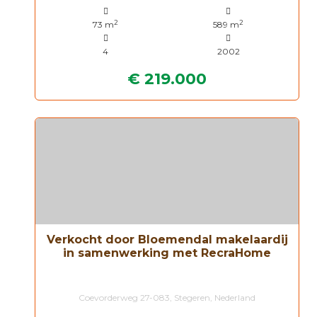
2
2
73 m
589 m
4
2002
€ 219.000
Verkocht door Bloemendal makelaardij
in samenwerking met RecraHome
Coevorderweg 27-083, Stegeren, Nederland