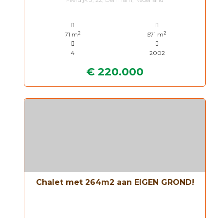
2
2
71 m
571 m
4
2002
€ 220.000
Chalet met 264m2 aan EIGEN GROND!