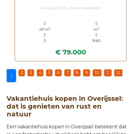
Marsdijk 3-004, Beerze, Nederland
2
2
43 m
m
3
1960
€ 79.000
2
3
4
5
6
7
8
9
10
11
12
1
Vakantiehuis kopen in Overijssel:
dat is genieten van rust en
natuur
Een vakantiehuis kopen in Overijssel betekent dat