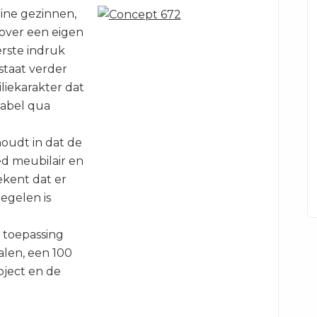
ine gezinnen,
over een eigen
erste indruk
staat verder
iliekarakter dat
tabel qua
oudt in dat de
ed meubilair en
tekent dat er
egelen is
e toepassing
alen, een 100
bject en de