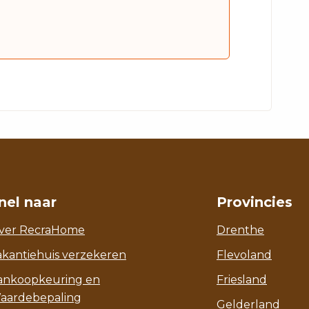
nel naar
Provincies
ver RecraHome
Drenthe
akantiehuis verzekeren
Flevoland
ankoopkeuring en
Friesland
aardebepaling
Gelderland