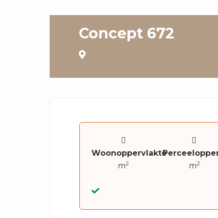
Concept 672
Woonoppervlakte
Perceelopper
2
2
m
m