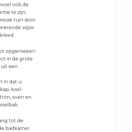
gevoel ook de
tie te zijn.
 mooie tuin door
pirerende wijze
kleed.
rect opgeroepen
ct in de grote
 uit een
t in dat u
kap, koel-
tron, oven en
poelbak.
ang tot de
 de badkamer