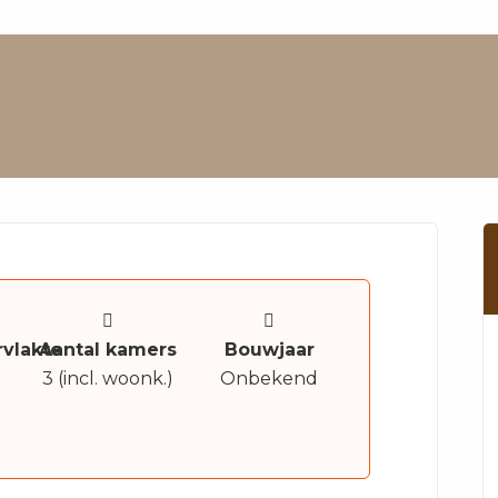
vlakte
Aantal kamers
Bouwjaar
3 (incl. woonk.)
Onbekend