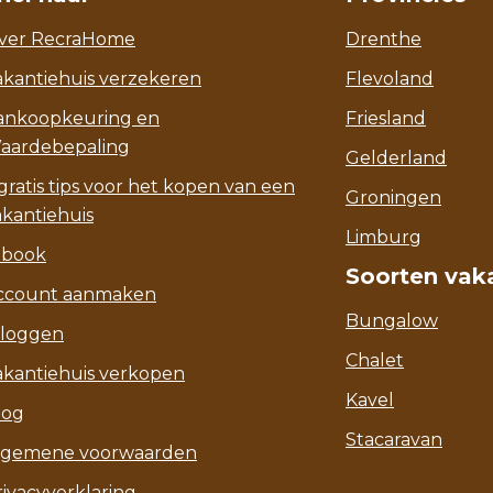
ver RecraHome
Drenthe
akantiehuis verzekeren
Flevoland
ankoopkeuring en
Friesland
aardebepaling
Gelderland
gratis tips voor het kopen van een
Groningen
akantiehuis
Limburg
-book
Soorten vak
ccount aanmaken
Bungalow
nloggen
Chalet
akantiehuis verkopen
Kavel
log
Stacaravan
lgemene voorwaarden
rivacyverklaring