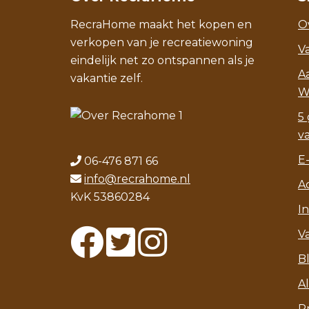
RecraHome maakt het kopen en
O
verkopen van je recreatiewoning
V
eindelijk net zo ontspannen als je
A
vakantie zelf.
W
5 
v
E
06-476 871 66
info@recrahome.nl
A
KvK 53860284
I
V
B
A
P