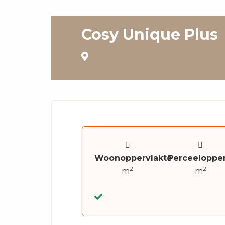
Cosy Unique Plus
Woonoppervlakte
Perceelopper
2
2
m
m