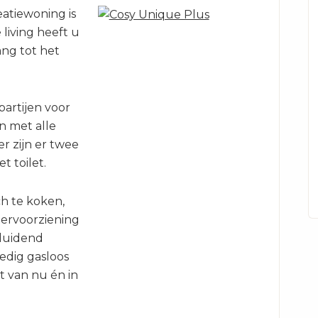
atiewoning is
 living heeft u
ng tot het
partijen voor
en met alle
 zijn er twee
 toilet.
ch te koken,
ervoorziening
eduidend
edig gasloos
t van nu én in