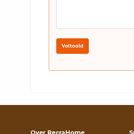
Voltooid
Over RecraHome
S