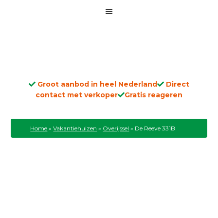
Groot aanbod in heel Nederland
Direct
contact met verkoper
Gratis reageren
Home
»
Vakantiehuizen
»
Overijssel
»
De Reeve 331B