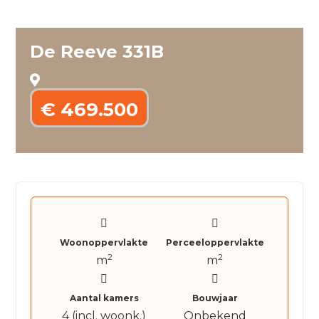
De Reeve 331B
€ 469.500
Woonoppervlakte
Perceeloppervlakte
2
2
m
m
Aantal kamers
Bouwjaar
4 (incl. woonk.)
Onbekend