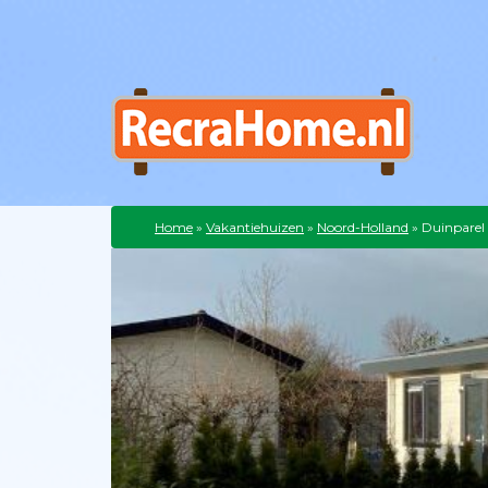
Home
»
Vakantiehuizen
»
Noord-Holland
»
Duinparel