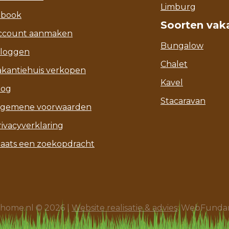
Limburg
-book
Soorten vak
ccount aanmaken
Bungalow
nloggen
Chalet
akantiehuis verkopen
Kavel
log
Stacaravan
lgemene voorwaarden
rivacyverklaring
laats een zoekopdracht
ahome.nl © 2026 |
Website realisatie & advies
: WebFund