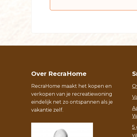
Over RecraHome
S
RecraHome maakt het kopen en
O
verkopen van je recreatiewoning
V
eindelijk net zo ontspannen als je
A
vakantie zelf.
W
5 
v