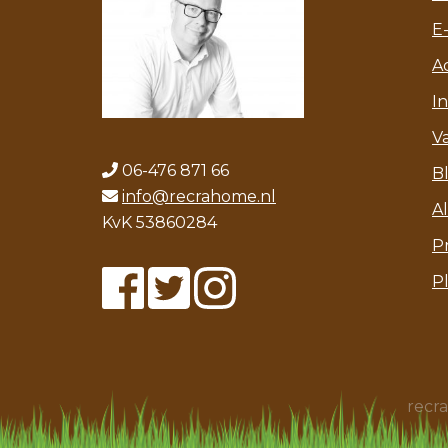
E
A
I
V
06-476 871 66
B
info@recrahome.nl
A
KvK 53860284
P
P
recr