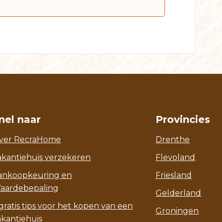
nel naar
Provincies
ver RecraHome
Drenthe
akantiehuis verzekeren
Flevoland
ankoopkeuring en
Friesland
aardebepaling
Gelderland
gratis tips voor het kopen van een
Groningen
akantiehuis