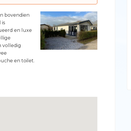
 en bovendien
 is
ueerd en luxe
llige
 volledig
wee
che en toilet.