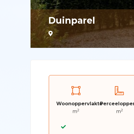
Duinparel
Woonoppervlakte
Perceelopper
2
2
m
m