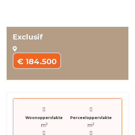
Exclusif
€ 184.500
Woonoppervlakte
Perceeloppervlakte
2
2
m
m