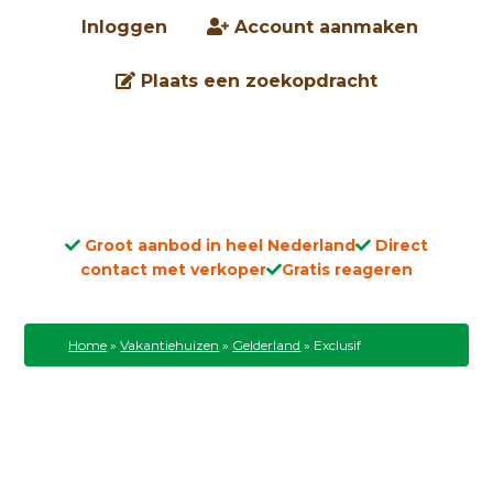
Inloggen
Account aanmaken
Plaats een zoekopdracht
Groot aanbod in heel Nederland
Direct
contact met verkoper
Gratis reageren
Home
»
Vakantiehuizen
»
Gelderland
»
Exclusif