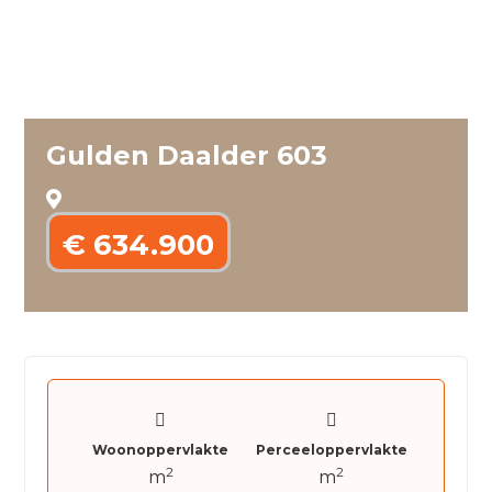
Gulden Daalder 603
€ 634.900
Woonoppervlakte
Perceeloppervlakte
2
2
m
m