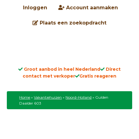
Inloggen
Account aanmaken
Plaats een zoekopdracht
Groot aanbod in heel Nederland
Direct
contact met verkoper
Gratis reageren
Home
»
Vakantiehuizen
»
Noord-Holland
»
Gulden
Daalder 603