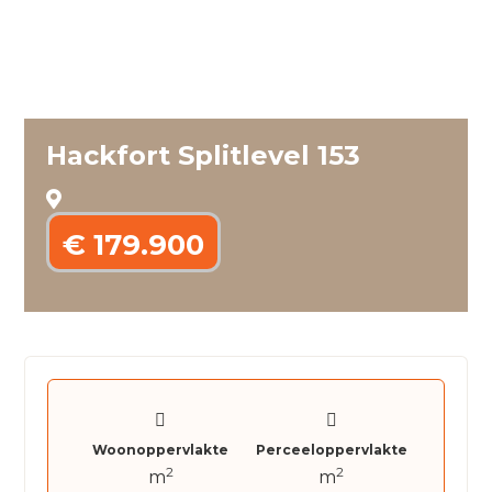
Hackfort Splitlevel 153
€ 179.900
Woonoppervlakte
Perceeloppervlakte
2
2
m
m