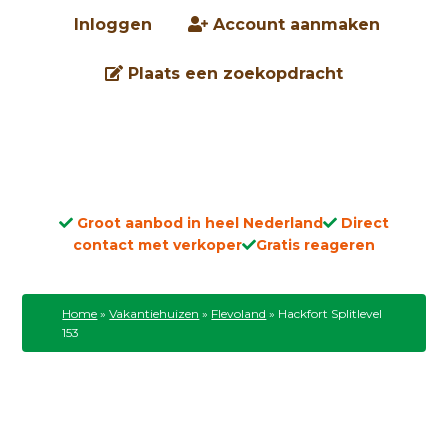
Inloggen
Account aanmaken
Plaats een zoekopdracht
Groot aanbod in heel Nederland
Direct
contact met verkoper
Gratis reageren
Home
»
Vakantiehuizen
»
Flevoland
»
Hackfort Splitlevel
153