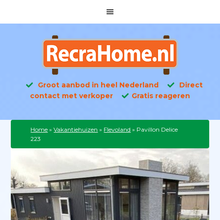
Groot aanbod in heel Nederland
Direct
contact met verkoper
Gratis reageren
Home
»
Vakantiehuizen
»
Flevoland
»
Pavillon Delice
223