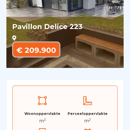
Pavillon Delice 223
€ 209.900
Woonoppervlakte
Perceeloppervlakte
2
2
m
m