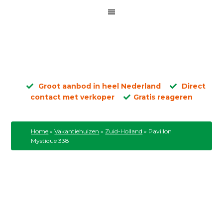
Groot aanbod in heel Nederland
Direct
contact met verkoper
Gratis reageren
Home
»
Vakantiehuizen
»
Zuid-Holland
»
Pavillon
Mystique 338