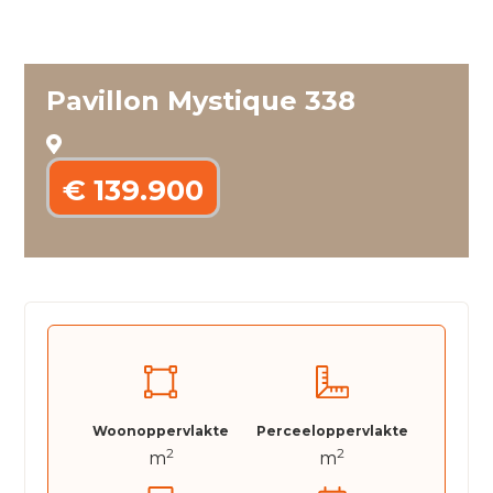
Pavillon Mystique 338
€ 139.900
Woonoppervlakte
Perceeloppervlakte
2
2
m
m