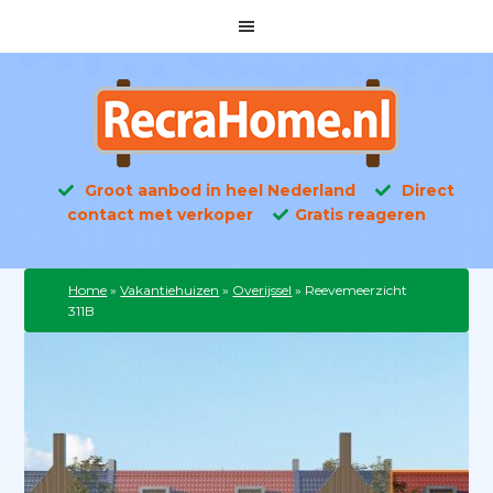
Groot aanbod in heel Nederland
Direct
contact met verkoper
Gratis reageren
Home
»
Vakantiehuizen
»
Overijssel
»
Reevemeerzicht
311B