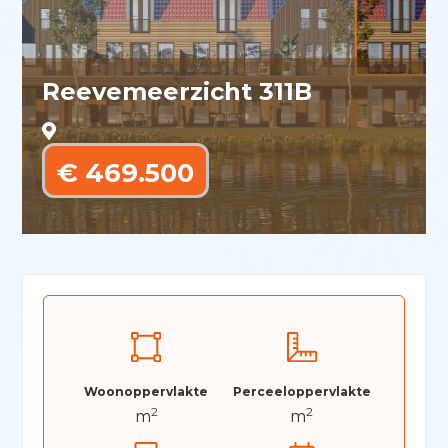
Reevemeerzicht 311B
€ 469.500
Woonoppervlakte
Perceeloppervlakte
2
2
m
m