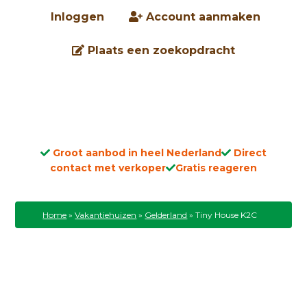
Inloggen
Account aanmaken
Plaats een zoekopdracht
Groot aanbod in heel Nederland
Direct
contact met verkoper
Gratis reageren
Home
»
Vakantiehuizen
»
Gelderland
»
Tiny House K2C