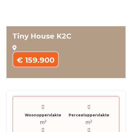
Tiny House K2C
€ 159.900
Woonoppervlakte
Perceeloppervlakte
2
2
m
m