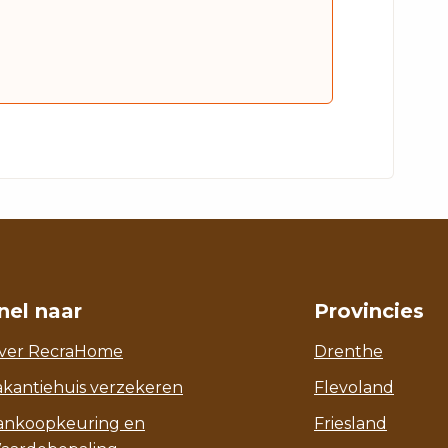
nel naar
Provincies
ver RecraHome
Drenthe
akantiehuis verzekeren
Flevoland
ankoopkeuring en
Friesland