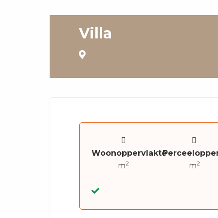
Villa
Woonoppervlakte
Perceelopper
2
2
m
m