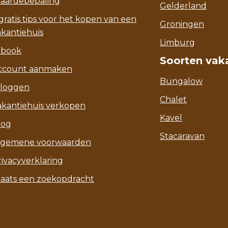
aardebepaling
Gelderland
gratis tips voor het kopen van een
Groningen
akantiehuis
Limburg
-book
Soorten vak
ccount aanmaken
Bungalow
nloggen
Chalet
akantiehuis verkopen
Kavel
log
Stacaravan
lgemene voorwaarden
rivacyverklaring
laats een zoekopdracht