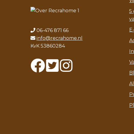
W
5 
v
E
06-476 871 66
info@recrahome.nl
A
KvK 53860284
I
V
B
A
P
P