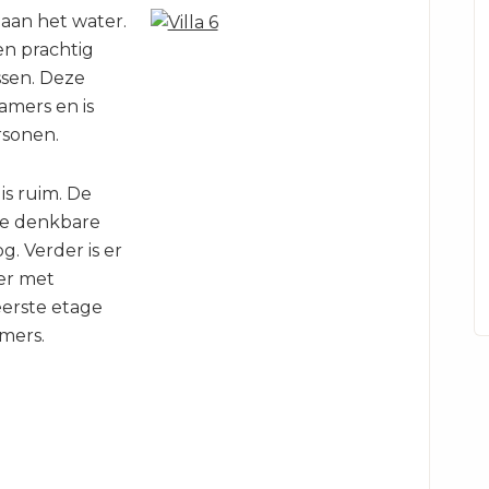
 aan het water.
en prachtig
ssen. Deze
kamers en is
rsonen.
is ruim. De
le denkbare
. Verder is er
er met
eerste etage
amers.