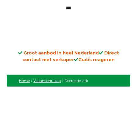
Groot aanbod in heel Nederland
Direct
contact met verkoper
Gratis reageren
Home
»
Vakantiehuizen
»
Recreatie-ark