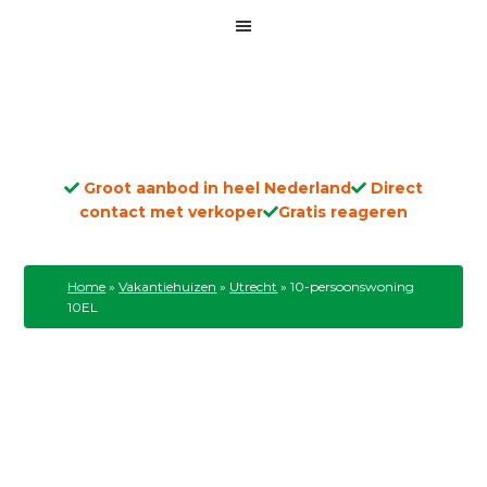
Groot aanbod in heel Nederland
Direct
contact met verkoper
Gratis reageren
Home
»
Vakantiehuizen
»
Utrecht
»
10-persoonswoning
10EL