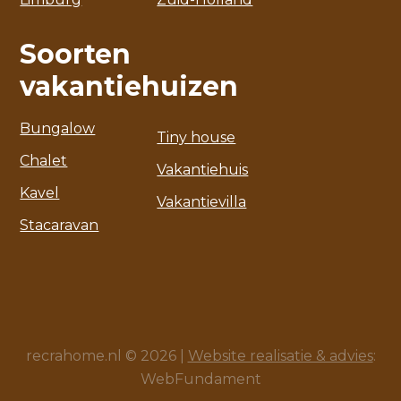
Soorten
vakantiehuizen
Bungalow
Tiny house
Chalet
Vakantiehuis
Kavel
Vakantievilla
Stacaravan
recrahome.nl © 2026 |
Website realisatie & advies
:
WebFundament