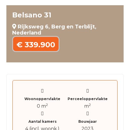
Belsano 31
Rijksweg 6, Berg en Terblijt,
Nederland
€ 339.900
Woonoppervlakte
Perceeloppervlakte
2
2
0 m
m
Aantal kamers
Bouwjaar
4 (incl. woonk.)
2023