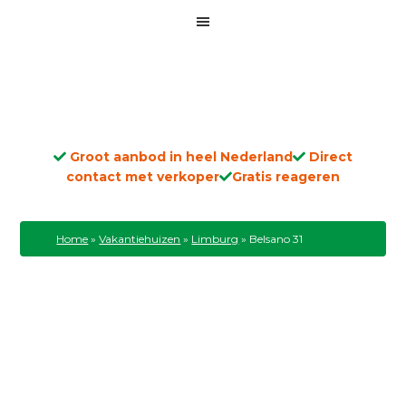
Groot aanbod in heel Nederland
Direct
contact met verkoper
Gratis reageren
Home
»
Vakantiehuizen
»
Limburg
»
Belsano 31