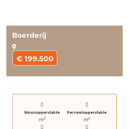
Boerderij
€ 199.500
Woonoppervlakte
Perceeloppervlakte
2
2
m
m