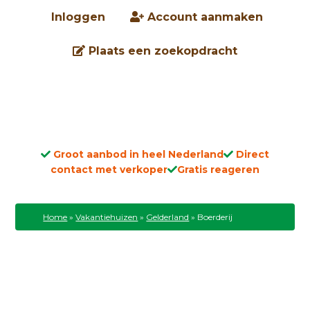
Inloggen
Account aanmaken
Plaats een zoekopdracht
Groot aanbod in heel Nederland
Direct
contact met verkoper
Gratis reageren
Home
»
Vakantiehuizen
»
Gelderland
»
Boerderij