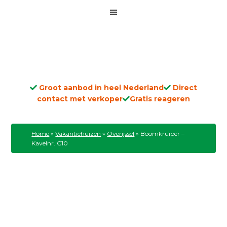
Groot aanbod in heel Nederland
Direct
contact met verkoper
Gratis reageren
Home
»
Vakantiehuizen
»
Overijssel
»
Boomkruiper –
Kavelnr. C10