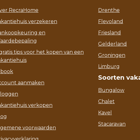
ver RecraHome
Drenthe
akantiehuis verzekeren
Flevoland
ankoopkeuring en
Friesland
aardebepaling
Gelderland
gratis tips voor het kopen van een
Groningen
akantiehuis
Limburg
-book
Soorten vak
ccount aanmaken
Bungalow
nloggen
Chalet
akantiehuis verkopen
Kavel
log
Stacaravan
lgemene voorwaarden
rivacyverklaring