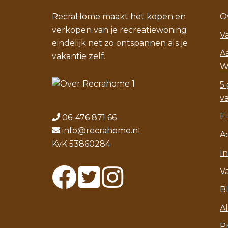
RecraHome maakt het kopen en
O
verkopen van je recreatiewoning
V
eindelijk net zo ontspannen als je
A
vakantie zelf.
W
5 
v
E
06-476 871 66
info@recrahome.nl
A
KvK 53860284
I
V
B
A
P