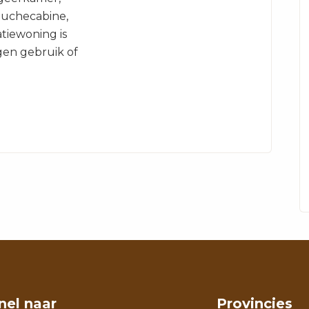
ouchecabine,
tiewoning is
gen gebruik of
nel naar
Provincies