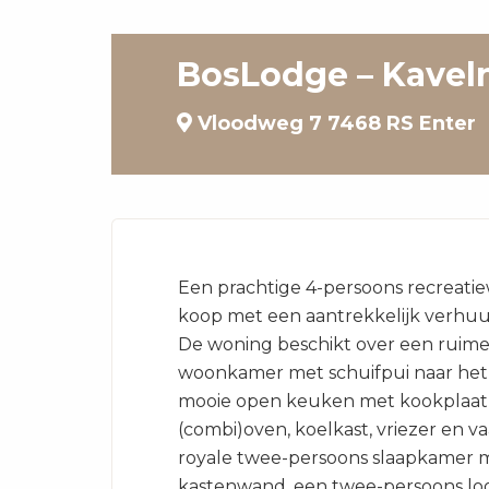
BosLodge – Kaveln
Vloodweg 7 7468 RS Enter
Een prachtige 4-persoons recreati
koop met een aantrekkelijk verhu
De woning beschikt over een ruime,
woonkamer met schuifpui naar het 
mooie open keuken met kookplaat,
(combi)oven, koelkast, vriezer en v
royale twee-persoons slaapkamer 
kastenwand, een twee-persoons lo