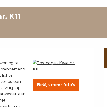
r. K11
ewoning te
urrendement!
 lichte
terras, een
Bekijk meer foto’s
 afzuigkap,
aatwasser, een
met
geerkamer,