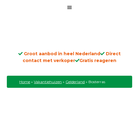
Groot aanbod in heel Nederland
Direct
contact met verkoper
Gratis reageren
Home
»
Vakantiehuizen
»
Gelderland
»
Bosterras