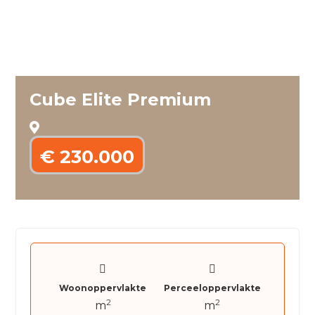
Cube Elite Premium
€ 230.000
Woonoppervlakte
Perceeloppervlakte
2
2
m
m