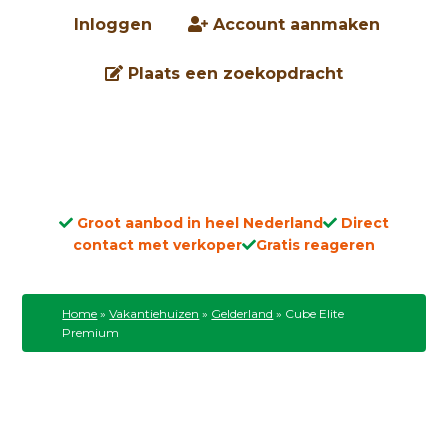
Inloggen
Account aanmaken
Plaats een zoekopdracht
Groot aanbod in heel Nederland
Direct
contact met verkoper
Gratis reageren
Home
»
Vakantiehuizen
»
Gelderland
»
Cube Elite
Premium