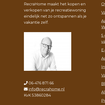
RecraHome maakt het kopen en
O
verkopen van je recreatiewoning
V
eindelijk net zo ontspannen als je
A
vakantie zelf.
W
5 
v
E
A
I
V
06-476 871 66
B
info@recrahome.nl
A
KvK 53860284
P