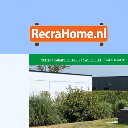
Home
»
Vakantiehuizen
»
Gelderland
»
Cube Maximaa