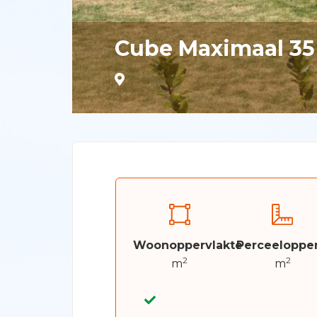
Cube Maximaal 35
Woonoppervlakte
Perceelopper
2
2
m
m