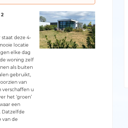
 2
 staat deze 4-
ooie locatie
 ogen elke dag
 de woning zelf
nen als buiten
alen gebruikt,
voorzien van
 verschaffen u
er het ‘groen’
 waar een
t. Datzelfde
e van de