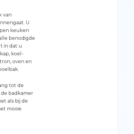
k van
innengaat. U
 open keuken
alle benodigde
t in dat u
kap, koel-
tron, oven en
poelbak.
ang tot de
n de badkamer
et als bij de
met mooie