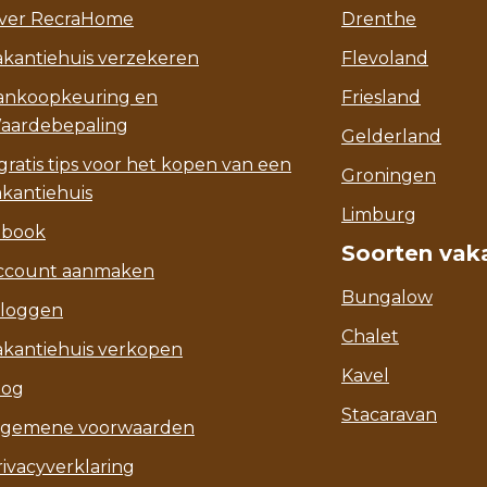
ver RecraHome
Drenthe
akantiehuis verzekeren
Flevoland
ankoopkeuring en
Friesland
aardebepaling
Gelderland
gratis tips voor het kopen van een
Groningen
akantiehuis
Limburg
-book
Soorten vak
ccount aanmaken
Bungalow
nloggen
Chalet
akantiehuis verkopen
Kavel
log
Stacaravan
lgemene voorwaarden
rivacyverklaring