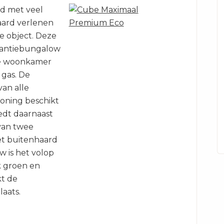
rd met veel
aard verlenen
re object. Deze
kantiebungalow
ime woonkamer
 gas. De
van alle
oning beschikt
edt daarnaast
van twee
et buitenhaard
w is het volop
k groen en
kt de
aats.