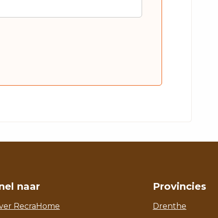
nel naar
Provincies
ver RecraHome
Drenthe