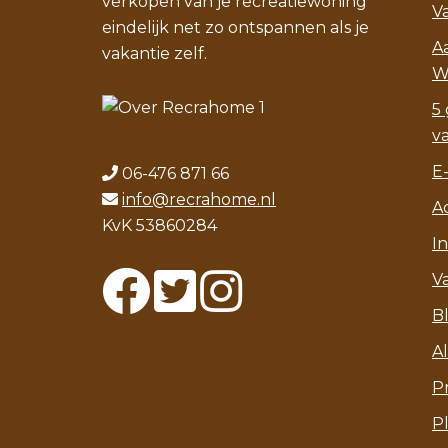
verkopen van je recreatiewoning
V
eindelijk net zo ontspannen als je
A
vakantie zelf.
W
5 
v
E
06-476 871 66
info@recrahome.nl
A
KvK 53860284
I
V
B
A
P
P