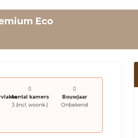
remium Eco
vlakte
Aantal kamers
Bouwjaar
3 (incl. woonk.)
Onbekend