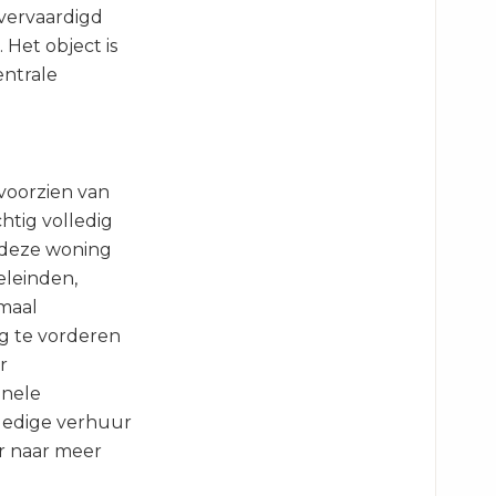
vervaardigd
 Het object is
entrale
voorzien van
htig volledig
s deze woning
eleinden,
imaal
g te vorderen
r
onele
lledige verhuur
r naar meer