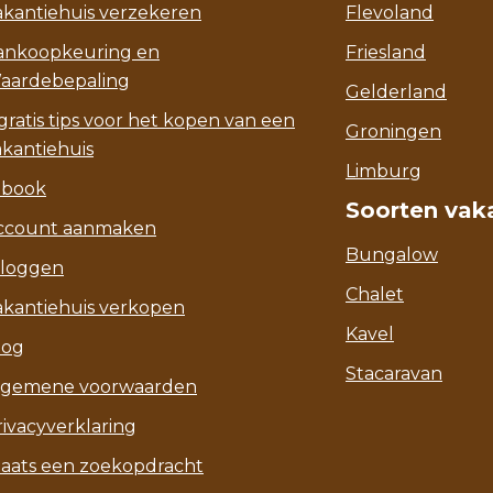
akantiehuis verzekeren
Flevoland
ankoopkeuring en
Friesland
aardebepaling
Gelderland
gratis tips voor het kopen van een
Groningen
akantiehuis
Limburg
-book
Soorten vak
ccount aanmaken
Bungalow
nloggen
Chalet
akantiehuis verkopen
Kavel
log
Stacaravan
lgemene voorwaarden
rivacyverklaring
laats een zoekopdracht