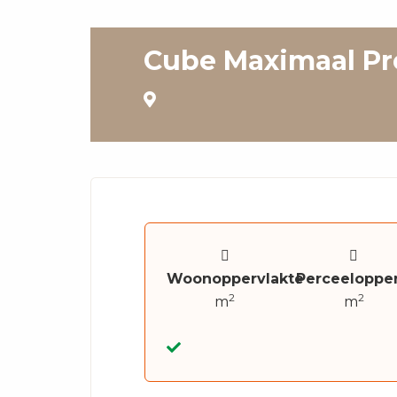
Cube Maximaal P
Woonoppervlakte
Perceelopper
2
2
m
m