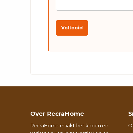
Voltooid
Over RecraHome
S
RecraHome maakt het kopen en
O