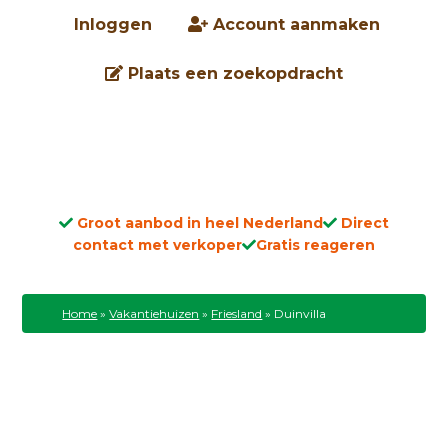
Inloggen
Account aanmaken
Plaats een zoekopdracht
Groot aanbod in heel Nederland
Direct
contact met verkoper
Gratis reageren
Home
»
Vakantiehuizen
»
Friesland
»
Duinvilla