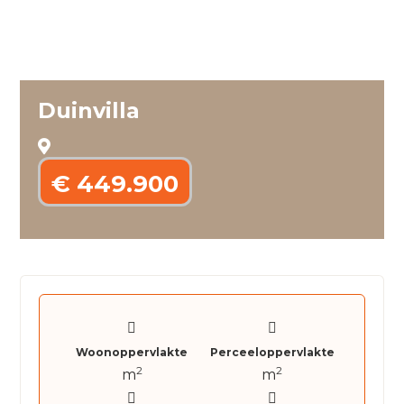
Duinvilla
€ 449.900
Woonoppervlakte
Perceeloppervlakte
2
2
m
m