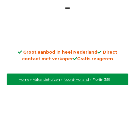
Groot aanbod in heel Nederland
Direct
contact met verkoper
Gratis reageren
Home
»
Vakantiehuizen
»
Noord-Holland
»
Florijn 359