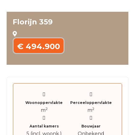
Florijn 359
€ 494.900
Woonoppervlakte
Perceeloppervlakte
2
2
m
m
Aantal kamers
Bouwjaar
5 (incl. woonk.)
Onbekend