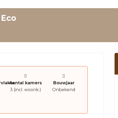
 Eco
vlakte
Aantal kamers
Bouwjaar
3 (incl. woonk.)
Onbekend