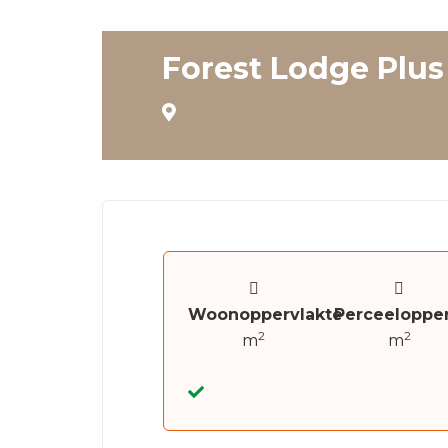
Forest Lodge Plus
Woonoppervlakte
Perceelopper
2
2
m
m