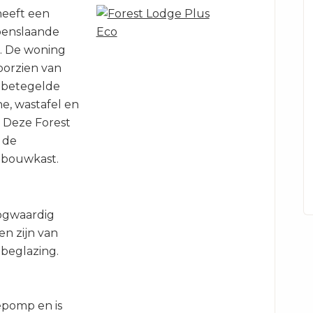
heeft een
openslaande
. De woning
oorzien van
 betegelde
e, wastafel en
t. Deze Forest
 de
nbouwkast.
oogwaardig
en zijn van
 beglazing.
pomp en is