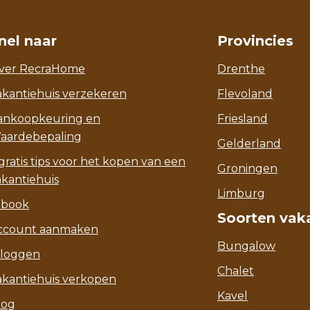
nel naar
Provincies
ver RecraHome
Drenthe
akantiehuis verzekeren
Flevoland
ankoopkeuring en
Friesland
aardebepaling
Gelderland
gratis tips voor het kopen van een
Groningen
akantiehuis
Limburg
-book
Soorten vak
ccount aanmaken
Bungalow
nloggen
Chalet
akantiehuis verkopen
Kavel
log