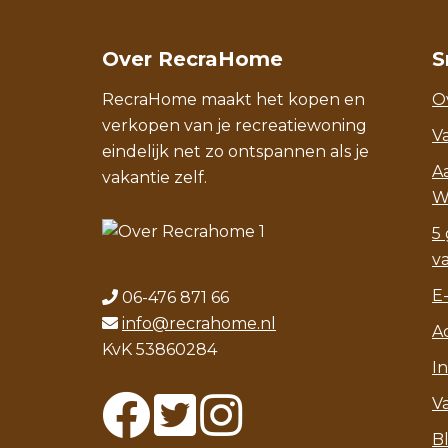
Over RecraHome
S
RecraHome maakt het kopen en
O
verkopen van je recreatiewoning
V
eindelijk net zo ontspannen als je
A
vakantie zelf.
W
5 
v
E
06-476 871 66
info@recrahome.nl
A
KvK 53860284
I
V
B