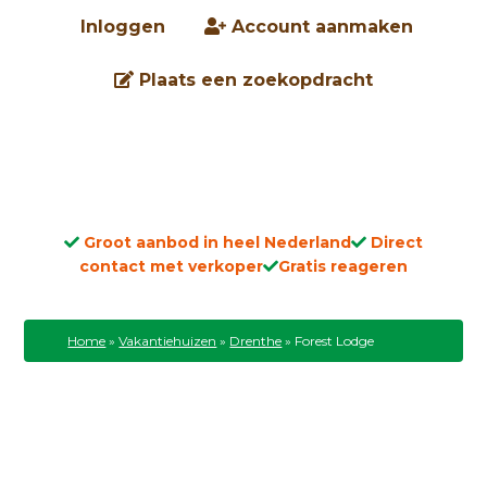
Inloggen
Account aanmaken
Plaats een zoekopdracht
Groot aanbod in heel Nederland
Direct
contact met verkoper
Gratis reageren
Home
»
Vakantiehuizen
»
Drenthe
»
Forest Lodge