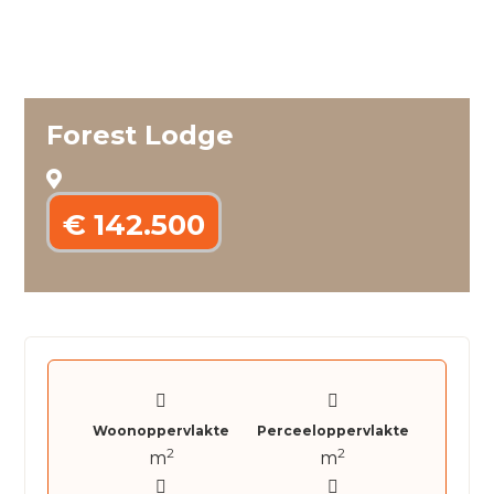
Forest Lodge
€ 142.500
Woonoppervlakte
Perceeloppervlakte
2
2
m
m