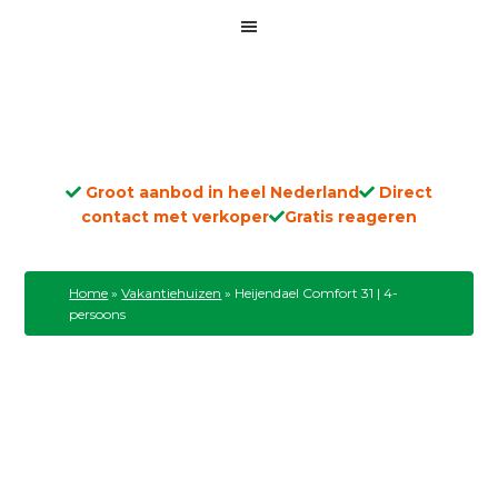
Groot aanbod in heel Nederland
Direct
contact met verkoper
Gratis reageren
Home
»
Vakantiehuizen
»
Heijendael Comfort 31 | 4-
persoons