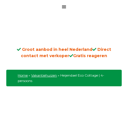
Groot aanbod in heel Nederland
Direct
contact met verkoper
Gratis reageren
Home
»
Vakantiehuizen
»
Heijendael Eco Cottage | 4-
persoons