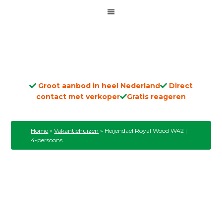
Groot aanbod in heel Nederland
Direct
contact met verkoper
Gratis reageren
Home
»
Vakantiehuizen
»
Heijendael Royal Wood W42 |
4-persoons