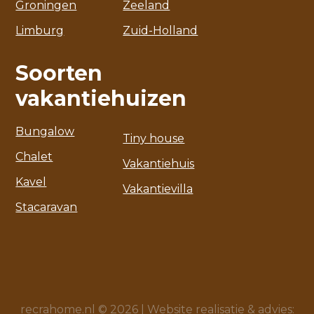
Groningen
Zeeland
Limburg
Zuid-Holland
Soorten
vakantiehuizen
Bungalow
Tiny house
Chalet
Vakantiehuis
Kavel
Vakantievilla
Stacaravan
recrahome.nl © 2026 |
Website realisatie & advies
: