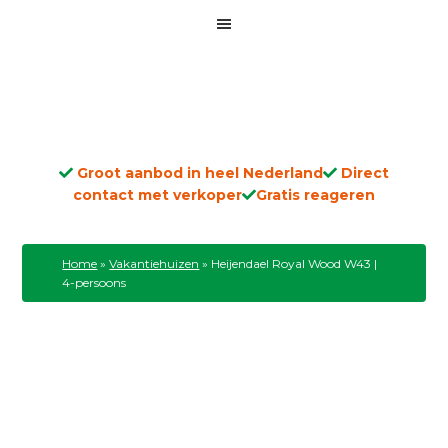
Groot aanbod in heel Nederland
Direct
contact met verkoper
Gratis reageren
Home
»
Vakantiehuizen
»
Heijendael Royal Wood W43 |
4-persoons