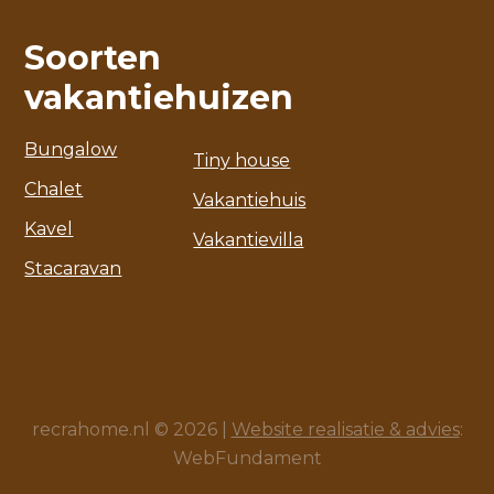
Soorten
vakantiehuizen
Bungalow
Tiny house
Chalet
Vakantiehuis
Kavel
Vakantievilla
Stacaravan
recrahome.nl © 2026 |
Website realisatie & advies
:
WebFundament