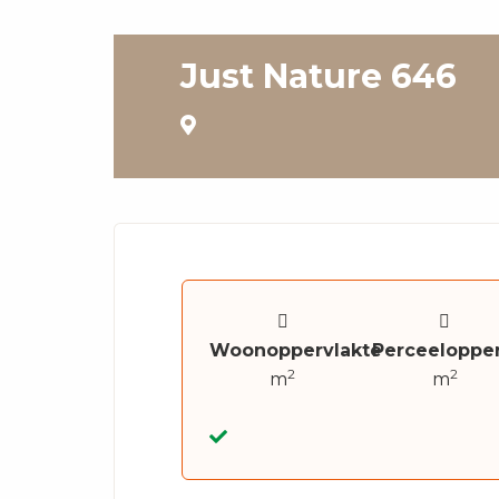
Just Nature 646
Woonoppervlakte
Perceelopper
2
2
m
m