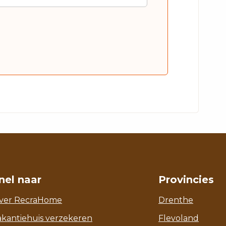
nel naar
Provincies
ver RecraHome
Drenthe
akantiehuis verzekeren
Flevoland