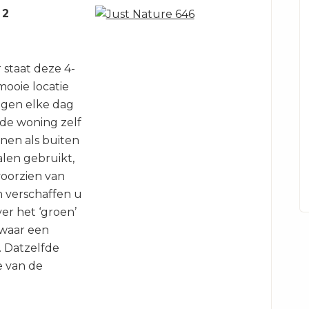
 2
 staat deze 4-
ooie locatie
 ogen elke dag
 de woning zelf
nen als buiten
alen gebruikt,
voorzien van
 verschaffen u
er het ‘groen’
 waar een
t. Datzelfde
e van de