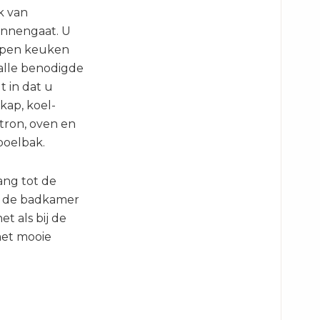
k van
innengaat. U
 open keuken
alle benodigde
t in dat u
kap, koel-
tron, oven en
poelbak.
ang tot de
n de badkamer
et als bij de
met mooie