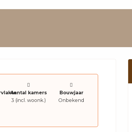
vlakte
Aantal kamers
Bouwjaar
3 (incl. woonk.)
Onbekend