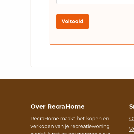
CAPTCHA
Over RecraHome
S
RecraHome maakt het kopen en
O
verkopen van je recreatiewoning
V