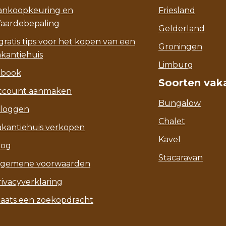
ankoopkeuring en
Friesland
aardebepaling
Gelderland
gratis tips voor het kopen van een
Groningen
akantiehuis
Limburg
-book
Soorten vak
ccount aanmaken
Bungalow
nloggen
Chalet
akantiehuis verkopen
Kavel
log
Stacaravan
lgemene voorwaarden
rivacyverklaring
laats een zoekopdracht