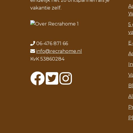
eindelijk net zo ontspannen als je
A
vakantie zelf.
W
5 
v
E
06-476 871 66
info@recrahome.nl
A
KvK 53860284
I
V
B
A
P
P