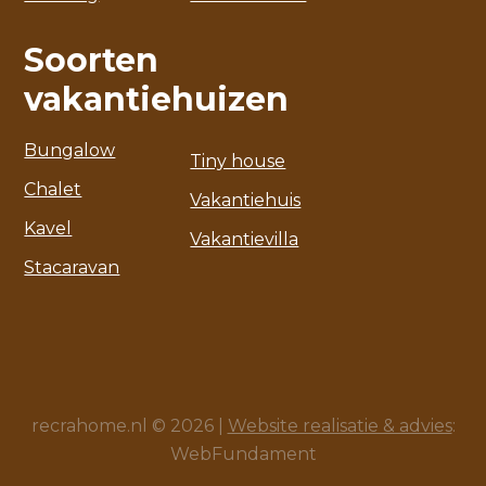
Soorten
vakantiehuizen
Bungalow
Tiny house
Chalet
Vakantiehuis
Kavel
Vakantievilla
Stacaravan
recrahome.nl © 2026 |
Website realisatie & advies
:
WebFundament