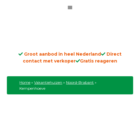
Groot aanbod in heel Nederland
Direct
contact met verkoper
Gratis reageren
Home
»
Vakantiehuizen
»
Noord-Brabant
»
Kempenhoeve