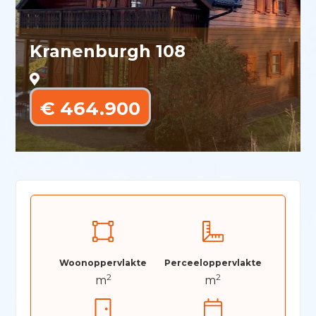
Kranenburgh 108
€ 464.900
Woonoppervlakte
Perceeloppervlakte
2
2
m
m