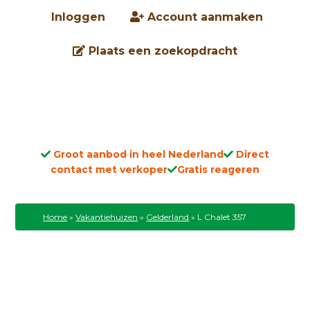
Inloggen
Account aanmaken
Plaats een zoekopdracht
Groot aanbod in heel Nederland
Direct
contact met verkoper
Gratis reageren
Home
»
Vakantiehuizen
»
Gelderland
»
L Chalet 357