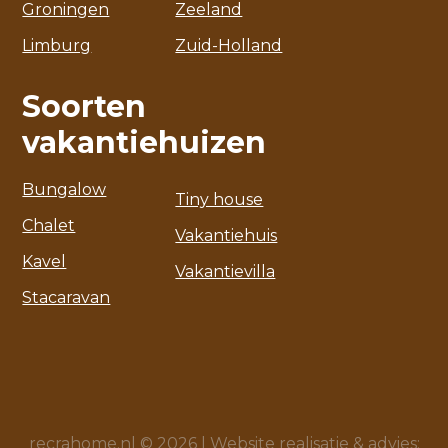
Groningen
Zeeland
Limburg
Zuid-Holland
Soorten
vakantiehuizen
Bungalow
Tiny house
Chalet
Vakantiehuis
Kavel
Vakantievilla
Stacaravan
recrahome.nl © 2026 |
Website realisatie & advies
: