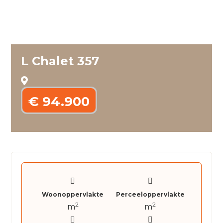
L Chalet 357
€ 94.900
Woonoppervlakte
Perceeloppervlakte
2
2
m
m