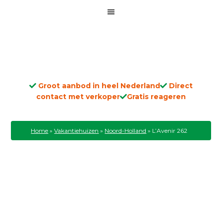
Groot aanbod in heel Nederland
Direct
contact met verkoper
Gratis reageren
Home
»
Vakantiehuizen
»
Noord-Holland
»
L’Avenir 262