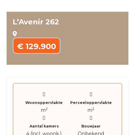
L’Avenir 262
€ 129.900
Woonoppervlakte
Perceeloppervlakte
2
2
m
m
Aantal kamers
Bouwjaar
4 (incl. woonk.)
Onbekend