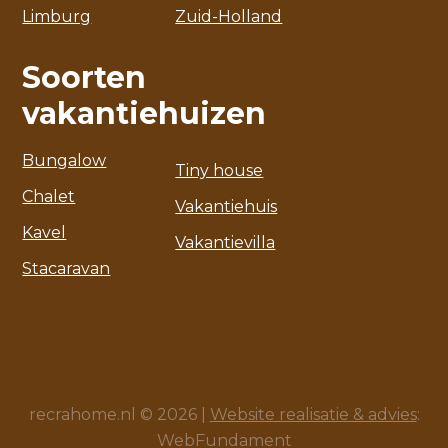
Limburg
Zuid-Holland
Soorten
vakantiehuizen
Bungalow
Tiny house
Chalet
Vakantiehuis
Kavel
Vakantievilla
Stacaravan
recrahome.nl © 2026 |
Website realisatie & advies
:
WebFundament