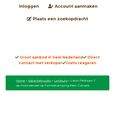
Inloggen
Account aanmaken
Plaats een zoekopdracht
Groot aanbod in heel Nederland
Direct
contact met verkoper
Gratis reageren
Home
»
Vakantiehuizen
»
Limburg
»
Likon Pelikaan-T
op mooi perceel op Familiecamping Klein Canada