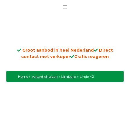
Groot aanbod in heel Nederland
Direct
contact met verkoper
Gratis reageren
Home
»
Vakantiehuizen
»
Limburg
»
Linde 42