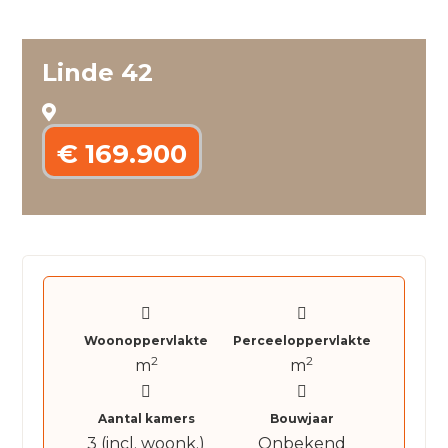
Linde 42
€ 169.900
Woonoppervlakte
Perceeloppervlakte
2
2
m
m
Aantal kamers
Bouwjaar
3 (incl. woonk.)
Onbekend