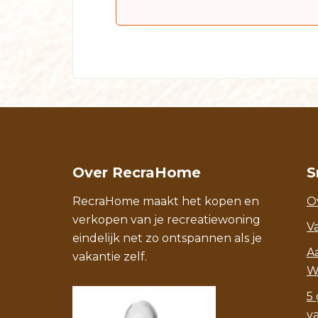
Over RecraHome
S
RecraHome maakt het kopen en
O
verkopen van je recreatiewoning
V
eindelijk net zo ontspannen als je
A
vakantie zelf.
W
5 
v