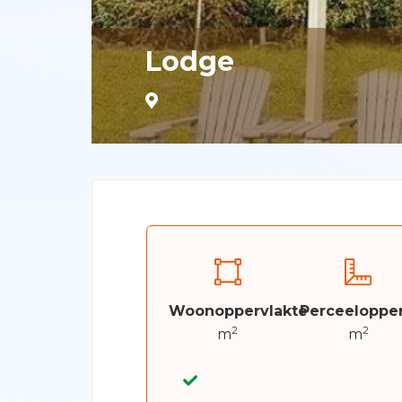
Lodge
Woonoppervlakte
Perceelopper
2
2
m
m