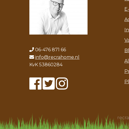
E
A
I
V
06-476 871 66
B
info@recrahome.nl
A
KvK 53860284
P
P
recr