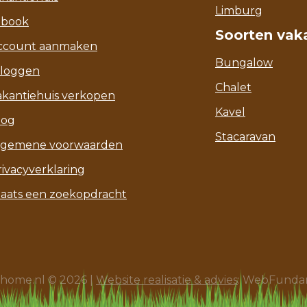
Limburg
-book
Soorten vak
ccount aanmaken
Bungalow
nloggen
Chalet
akantiehuis verkopen
Kavel
log
Stacaravan
lgemene voorwaarden
rivacyverklaring
laats een zoekopdracht
ahome.nl © 2026 |
Website realisatie & advies
: WebFund