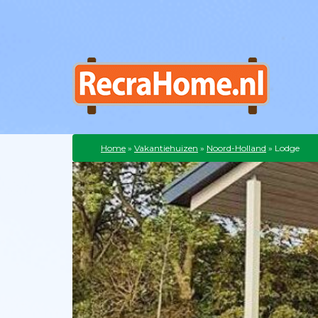
Home
»
Vakantiehuizen
»
Noord-Holland
»
Lodge