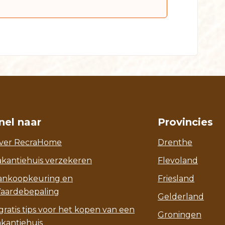
nel naar
Provincies
ver RecraHome
Drenthe
akantiehuis verzekeren
Flevoland
ankoopkeuring en
Friesland
aardebepaling
Gelderland
gratis tips voor het kopen van een
Groningen
akantiehuis