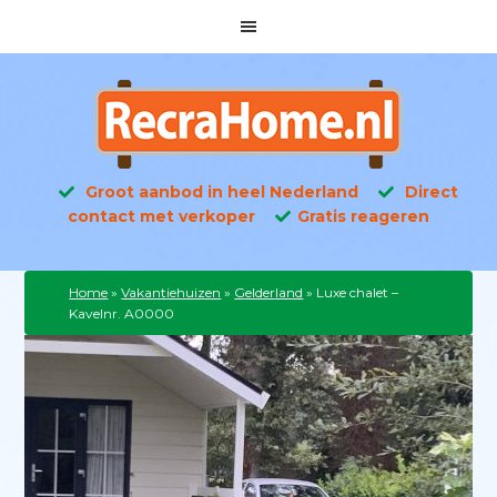
Groot aanbod in heel Nederland
Direct
contact met verkoper
Gratis reageren
Home
»
Vakantiehuizen
»
Gelderland
»
Luxe chalet –
Kavelnr. A0000