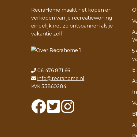
RecraHome maakt het kopen en
O
verkopen van je recreatiewoning
V
eindelijk net zo ontspannen als je
A
vakantie zelf.
W
5 
v
E
06-476 871 66
info@recrahome.nl
A
KvK 53860284
I
V
B
A
P