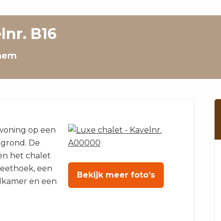
lnr. B16
chem
woning op een
 grond. De
n het chalet
eethoek, een
Bekijk meer foto’s
dkamer en een