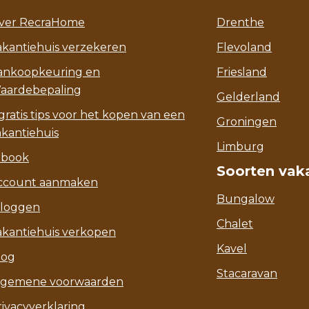
ver RecraHome
Drenthe
akantiehuis verzekeren
Flevoland
ankoopkeuring en
Friesland
aardebepaling
Gelderland
gratis tips voor het kopen van een
Groningen
akantiehuis
Limburg
-book
Soorten vak
ccount aanmaken
Bungalow
nloggen
Chalet
akantiehuis verkopen
Kavel
log
Stacaravan
lgemene voorwaarden
rivacyverklaring