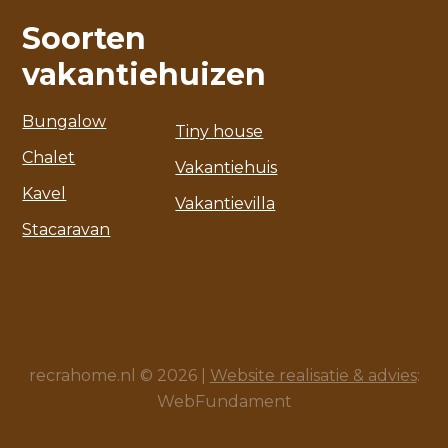
Soorten
vakantiehuizen
Bungalow
Tiny house
Chalet
Vakantiehuis
Kavel
Vakantievilla
Stacaravan
recrahome.nl © 2026 |
Website realisatie & advies
:
WebFundament