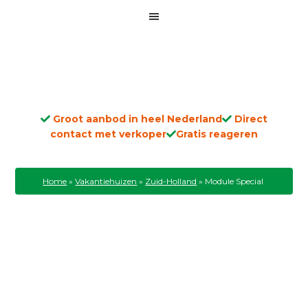
Groot aanbod in heel Nederland
Direct
contact met verkoper
Gratis reageren
Home
»
Vakantiehuizen
»
Zuid-Holland
»
Module Special