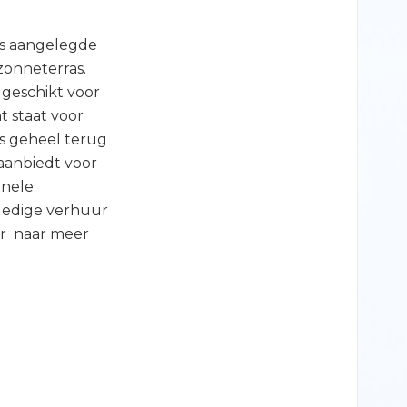
ls aangelegde
zonneterras.
 geschikt voor
 staat voor
s geheel terug
aanbiedt voor
onele
lledige verhuur
er naar meer