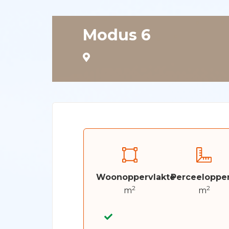
Modus 6
Woonoppervlakte
Perceelopper
2
2
m
m