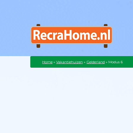
Home
»
Vakantiehuizen
»
Gelderland
»
Modus 6