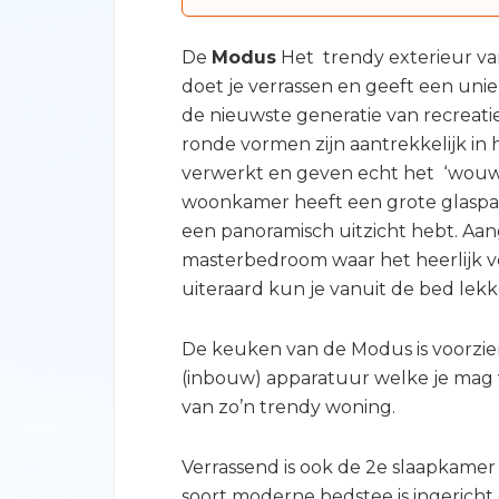
De
Modus
Het trendy exterieur v
doet je verrassen en geeft een uni
de nieuwste generatie van recreat
ronde vormen zijn aantrekkelijk in
verwerkt en geven echt het ‘wouw
woonkamer heeft een grote glaspar
een panoramisch uitzicht hebt. Aan
masterbedroom waar het heerlijk ve
uiteraard kun je vanuit de bed lekk
De keuken van de Modus is voorzien
(inbouw) apparatuur welke je mag
van zo’n trendy woning.
Verrassend is ook de 2e slaapkamer
soort moderne bedstee is ingericht