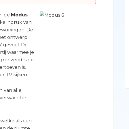
an de
Modus
eke indruk van
iewoningen. De
 het ontwerp
’ gevoel. De
tij waarmee je
grenzend is de
rtoeven is,
er TV kijken.
 van alle
 verwachten
 welke als een
 en de ruimte