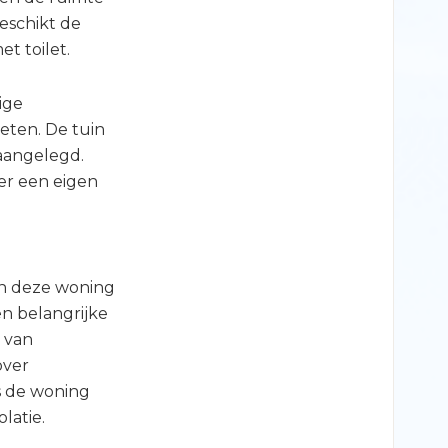
eschikt de
t toilet.
ige
eten. De tuin
 aangelegd.
er een eigen
an deze woning
n belangrijke
 van
over
is de woning
latie.