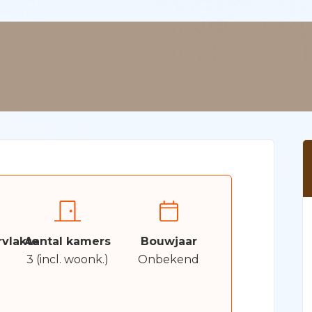
vlakte
Aantal kamers
Bouwjaar
3 (incl. woonk.)
Onbekend