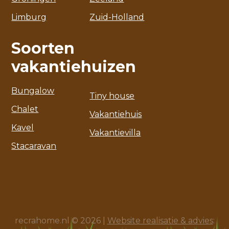
Limburg
Zuid-Holland
Soorten
vakantiehuizen
Bungalow
Tiny house
Chalet
Vakantiehuis
Kavel
Vakantievilla
Stacaravan
recrahome.nl © 2026 |
Website realisatie & advies
: