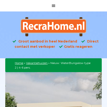
Groot aanbod in heel Nederland
Direct
contact met verkoper
Gratis reageren
Home
»
Vakantiehuizen
»
Nieuw: WaterBungalow type
2 | 4-6 pers.