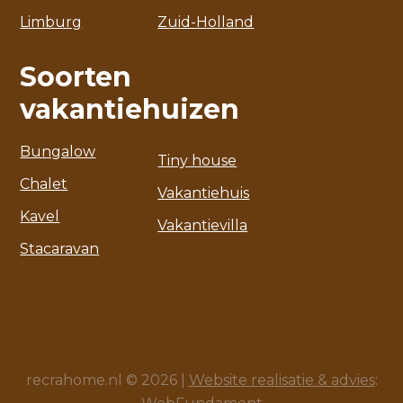
Limburg
Zuid-Holland
Soorten
vakantiehuizen
Bungalow
Tiny house
Chalet
Vakantiehuis
Kavel
Vakantievilla
Stacaravan
recrahome.nl © 2026 |
Website realisatie & advies
: