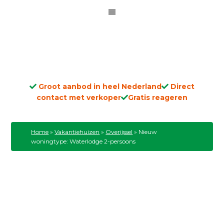
Groot aanbod in heel Nederland
Direct
contact met verkoper
Gratis reageren
Home
»
Vakantiehuizen
»
Overijssel
»
Nieuw
woningtype: Waterlodge 2-persoons