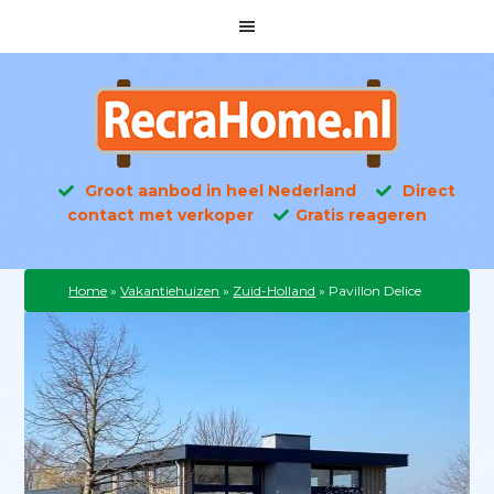
Groot aanbod in heel Nederland
Direct
contact met verkoper
Gratis reageren
Home
»
Vakantiehuizen
»
Zuid-Holland
»
Pavillon Delice