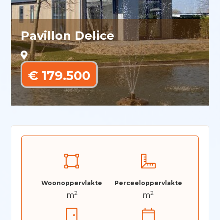
Pavillon Delice
€ 179.500
Woonoppervlakte
Perceeloppervlakte
2
2
m
m