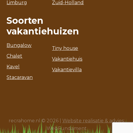
Limburg
Zuid-Holland
Soorten
vakantiehuizen
Bungalow
Tiny house
Chalet
Vakantiehuis
Kavel
Vakantievilla
Stacaravan
recrahome.nl © 2026 |
Website realisatie & advies
:
WebFundament