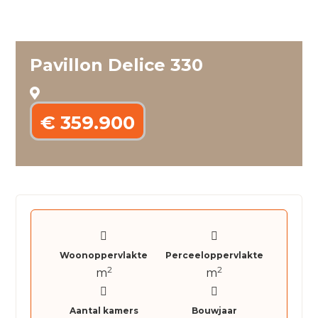
Pavillon Delice 330
€ 359.900
Woonoppervlakte
Perceeloppervlakte
2
2
m
m
Aantal kamers
Bouwjaar