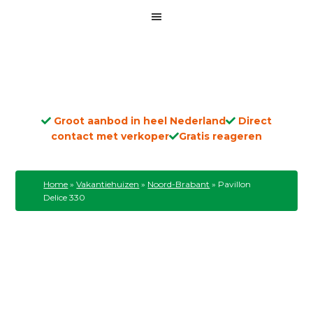
Groot aanbod in heel Nederland
Direct
contact met verkoper
Gratis reageren
Home
»
Vakantiehuizen
»
Noord-Brabant
»
Pavillon
Delice 330