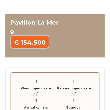
Pavillon La Mer
€ 154.500
Woonoppervlakte
Perceeloppervlakte
2
2
m
m
Aantal kamers
Bouwjaar