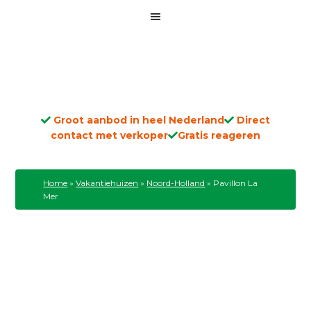
Groot aanbod in heel Nederland
Direct
contact met verkoper
Gratis reageren
Home
»
Vakantiehuizen
»
Noord-Holland
»
Pavillon La
Mer