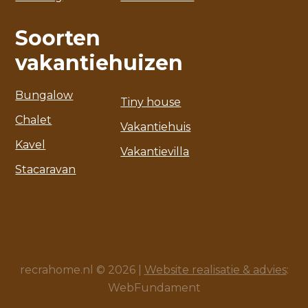
Soorten
vakantiehuizen
Bungalow
Tiny house
Chalet
Vakantiehuis
Kavel
Vakantievilla
Stacaravan
recrahome.nl © 2026 |
Website realisatie & advies
:
WebFundament